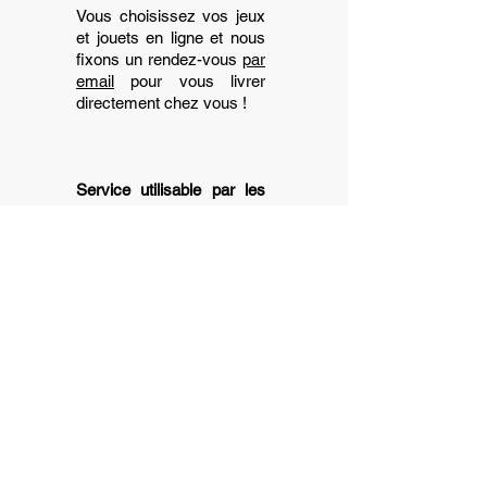
Vous choisissez vos jeux
et jouets en ligne et nous
fixons un rendez-vous
par
email
pour vous livrer
directement chez vous !
Service utilisable par les
personnes ne pouvant se
déplacer ou en cas de
confinement sanitaire.
Nous contacter
par email
Association subventionnée par la ville
de Toulouse et la Caisse d'allocation
Familliale