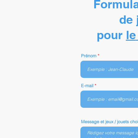
Formula
de 
pour
le
Prénom
E-mail
Message et jeux / jouets choi