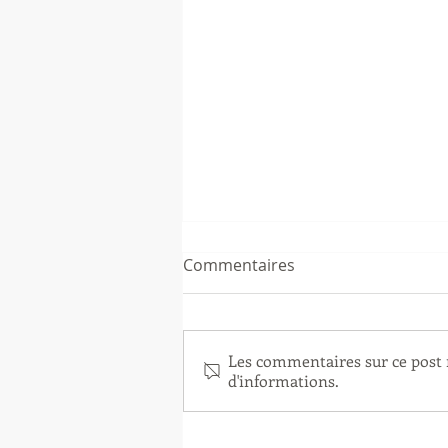
Commentaires
Les commentaires sur ce post n
d'informations.
Fermeture estivale des
Ludotines et Fabularea