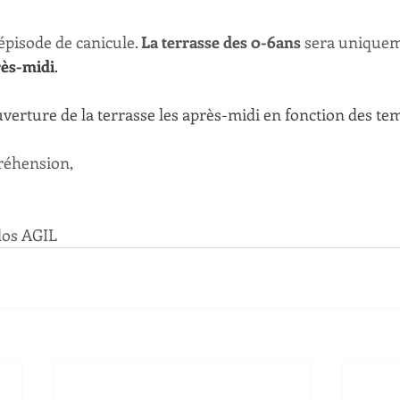
pisode de canicule. 
La terrasse des 0-6ans
 sera uniquem
rès-midi
. 
verture de la terrasse les après-midi en fonction des te
réhension, 
dos AGIL