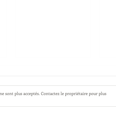
e sont plus acceptés. Contactez le propriétaire pour plus
Venez nous retrouver à
Cani
Ludoplages !
nos 