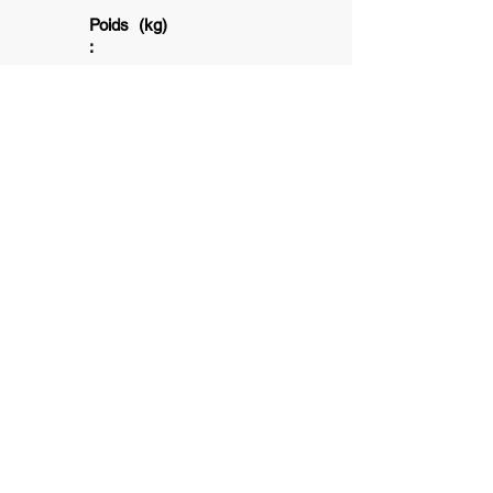
Poids (kg)
:
5+
1+
6+
Association subventionnée par la ville
de Toulouse et la Caisse d'allocation
Familliale