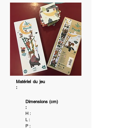
Matériel du jeu
:
Dimensions (cm)
:
H :
L :
P :