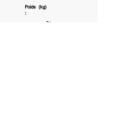
Poids (kg)
:
3+
1
20
min
6+
Association subventionnée par la ville
de Toulouse et la Caisse d'allocation
Familliale