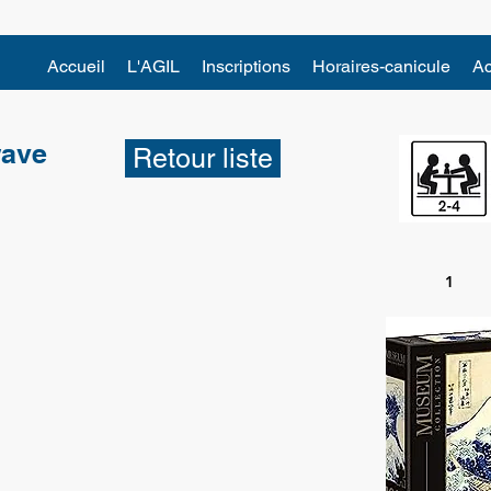
Accueil
L'AGIL
Inscriptions
Horaires-canicule
Ac
wave
Retour liste
1