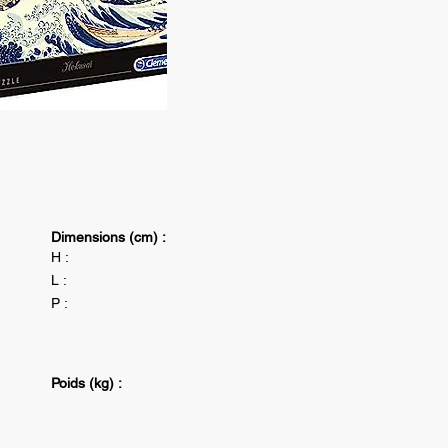
Dimensions (cm) :
H :
L :
P :
Poids (kg) :