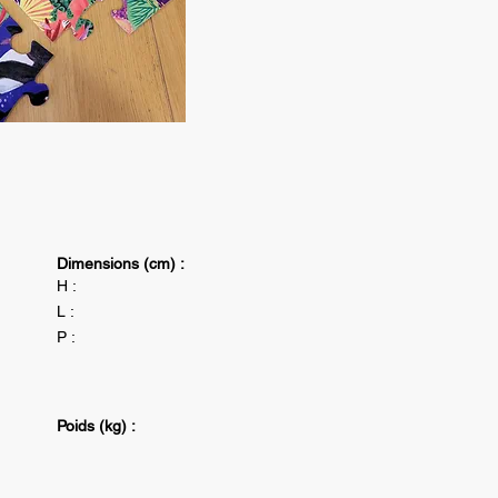
Dimensions (cm) :
H :
L :
P :
Poids (kg) :