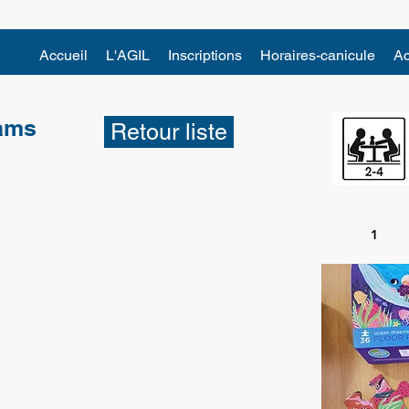
Accueil
L'AGIL
Inscriptions
Horaires-canicule
Ac
eams
Retour liste
1