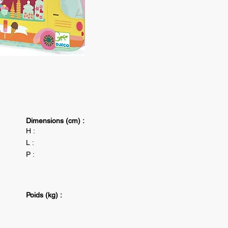
Dimensions (cm) :
H :
L :
P :
Poids (kg) :