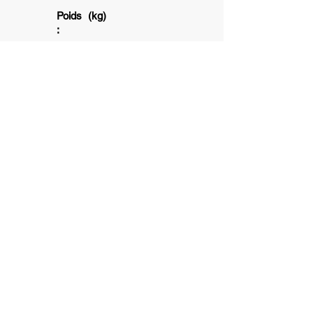
Poids (kg)
:
5+
1+
6+
Association subventionnée par la ville
de Toulouse et la Caisse d'allocation
Familliale