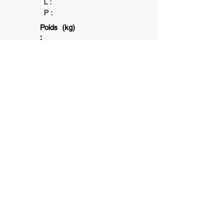
L :
P :
Poids (kg)
:
4+
1+
6+
Association subventionnée par la ville
de Toulouse et la Caisse d'allocation