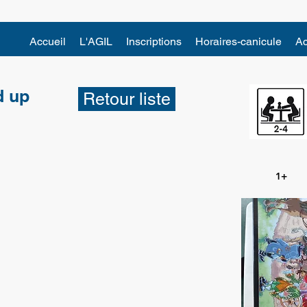
Accueil
L'AGIL
Inscriptions
Horaires-canicule
Ac
d up
Retour liste
1+