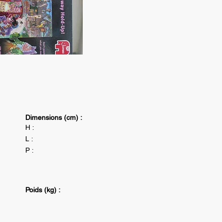
Dimensions (cm) :
H :
L :
P :
Poids (kg) :