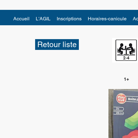
Accueil
L'AGIL
Inscriptions
Horaires-canicule
Ac
Retour liste
1+