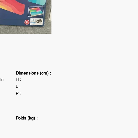
Dimensions (cm) :
H :
le
L :
P :
Poids (kg) :