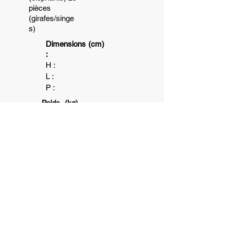
pièces
(girafes/singe
s)
Dimensions (cm)
:
H :
L :
P :
Poids (kg)
:
5+
1
10