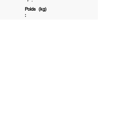
Poids (kg)
:
1+
1+
6+
Association subventionnée par la ville
de Toulouse et la Caisse d'allocation
Familliale