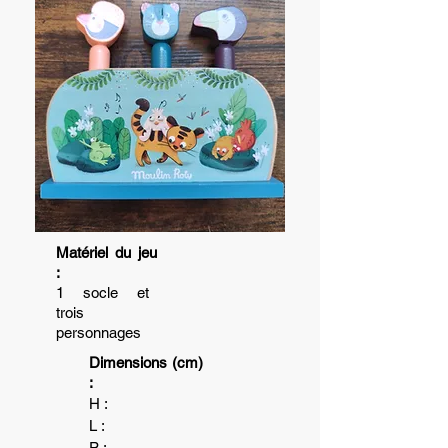
Matériel du jeu
:
1 socle et
trois
personnages
Dimensions (cm)
:
H :
L :
P :