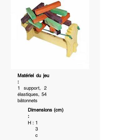
Matériel du jeu
:
1 support, 2
élastiques, 54
bâtonnets
Dimensions (cm)
:
H :
1
3
c