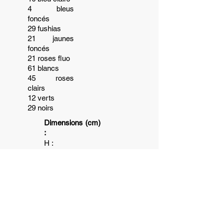
4 bleus
foncés
29 fushias
21 jaunes
foncés
21 roses fluo
61 blancs
45 roses
clairs
12 verts
29 noirs
Dimensions (cm)
:
H :
L :
P :
Poids (kg)
:
5+