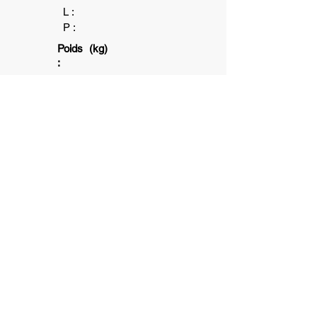
L :
P :
Poids (kg)
:
1+
1
15
min
6+