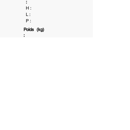
:
H :
L :
P :
Poids (kg)
:
3+
1+
10
min
6+