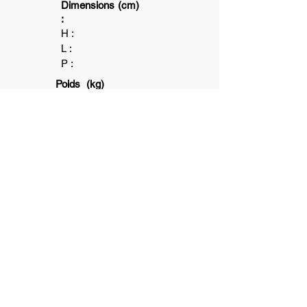
Dimensions (cm)
:
H :
L :
P :
Poids (kg)
:
2+
1
6+