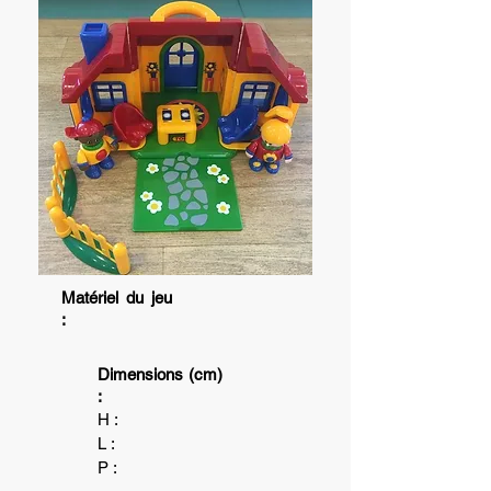
Matériel du jeu
:
Dimensions (cm)
:
H :
L :
P :