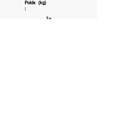
Poids (kg)
:
2+
1 à 2
15
min
6+
Association subventionnée par la ville
de Toulouse et la Caisse d'allocation
Familliale