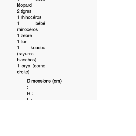
léopard
2 tigres
1 rhinocéros
1 bébé
rhinocéros
1 zèbre
1 lion
1 koudou
(rayures
blanches)
1 oryx (corne
droite)
Dimensions (cm)
:
H :
L :
P :
Poids (kg)
:
6+