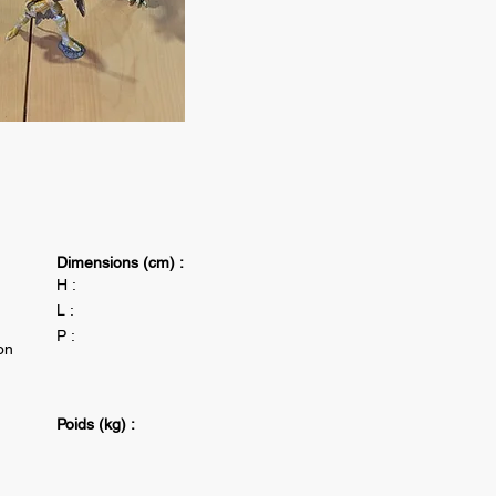
Dimensions (cm) :
H :
L :
P :
on
Poids (kg) :