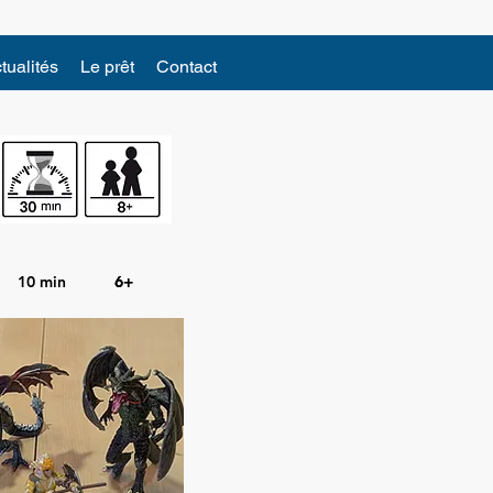
tualités
Le prêt
Contact
10 min
6+
6+