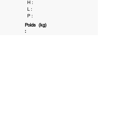
H :
L :
P :
Poids (kg)
:
6+
1+
10
min
6+