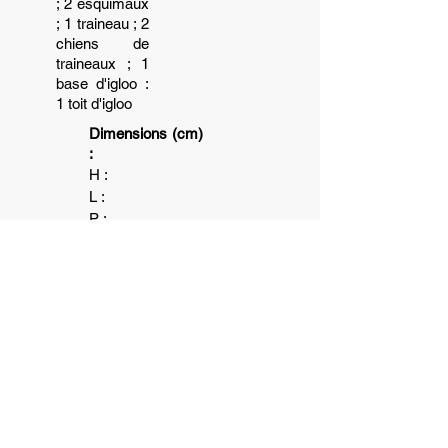
; 2 esquimaux
; 1 traineau ; 2
chiens de
traineaux ; 1
base d'igloo :
1 toit d'igloo
Dimensions (cm)
:
H :
L :
P :
Poids (kg)
:
6+
1+