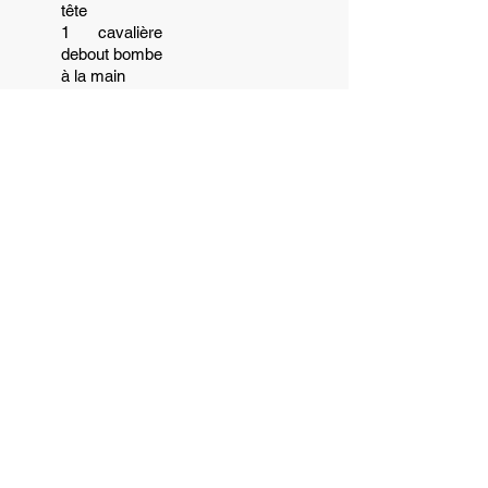
tête
1 cavalière
debout bombe
à la main
1 vétérinaire
Dimensions (cm)
:
H :
L :
P :
Poids (kg)
:
4
1+