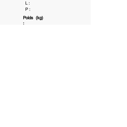
L :
P :
Poids (kg)
:
3+
1+
6+
Association subventionnée par la ville
de Toulouse et la Caisse d'allocation