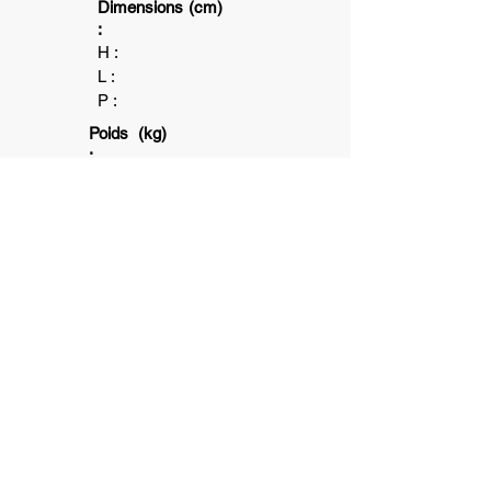
Dimensions (cm)
:
H :
L :
P :
Poids (kg)
:
1+
1
15
min
6+