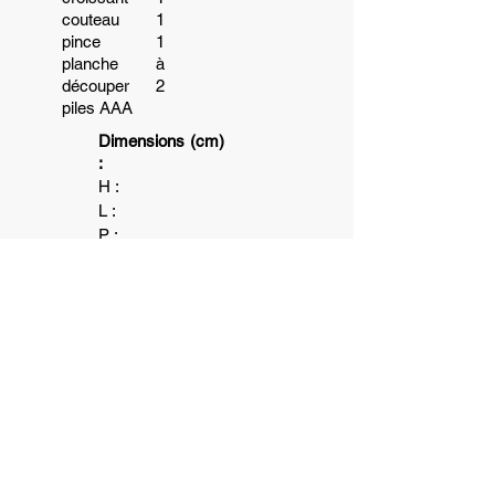
couteau 1
pince 1
planche à
découper 2
piles AAA
Dimensions (cm)
:
H :
L :
P :
Poids (kg)
:
3+
1+