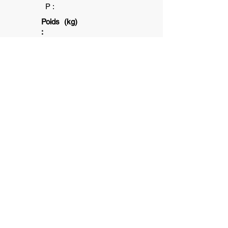
P :
Poids (kg)
:
2
1+
6+
Association subventionnée par la ville
de Toulouse et la Caisse d'allocation
Familliale