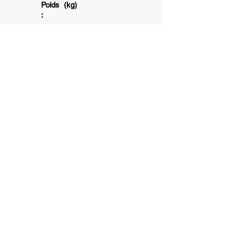
Poids (kg)
:
1+
1
5 min
6+
Association subventionnée par la ville
de Toulouse et la Caisse d'allocation
Familliale