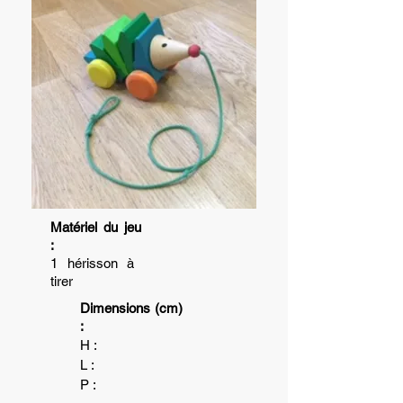
Matériel du jeu
:
1 hérisson à
tirer
Dimensions (cm)
:
H :
L :
P :