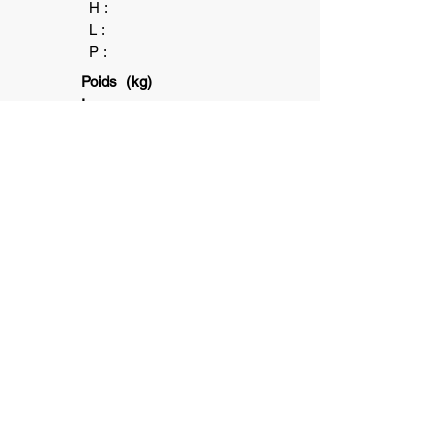
H :
L :
P :
Poids (kg)
:
2+
1
6+
Association subventionnée par la ville