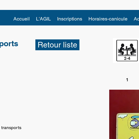
Accueil
L'AGIL
Inscriptions
Horaires-canicule
Ac
ports
Retour liste
1
 transports