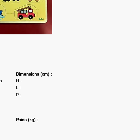
Dimensions (cm) :
H :
s
L :
P :
Poids (kg) :