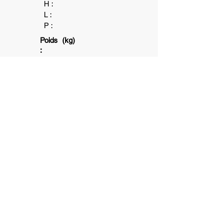
H :
L :
P :
Poids (kg)
:
2+
1
15
min
6+