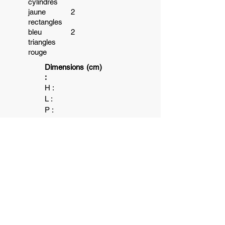
cylindres
jaune 2
rectangles
bleu 2
triangles
rouge
Dimensions (cm)
:
H :
L :
P :
Poids (kg)
:
3+
1+