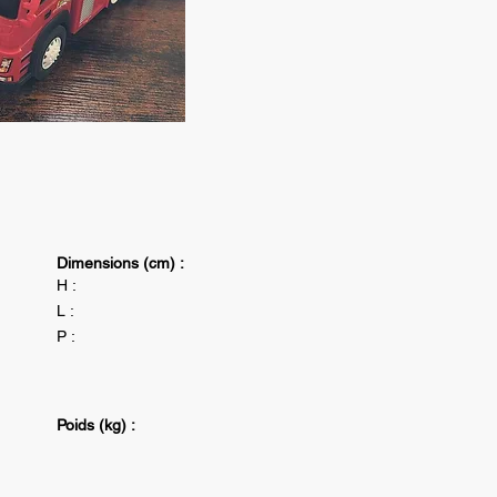
Dimensions (cm) :
H :
L :
P :
Poids (kg) :