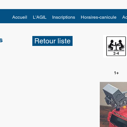
Accueil
L'AGIL
Inscriptions
Horaires-canicule
Ac
s
Retour liste
1+