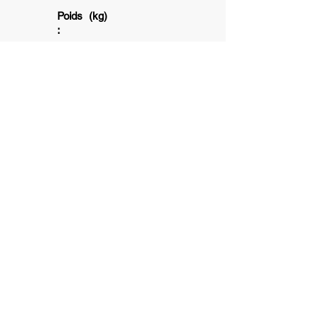
Poids (kg)
:
1+
1+
5 min
6+
Association subventionnée par la ville
de Toulouse et la Caisse d'allocation
Familliale