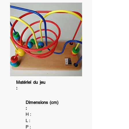
Matériel du jeu
:
Dimensions (cm)
:
H :
L :
P :