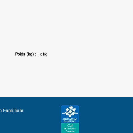
Poids (kg) :
x kg
n Familliale