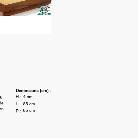
Dimensions (cm) :
H :
4 cm
u,
de
L :
85 cm
on
85 cm
P :