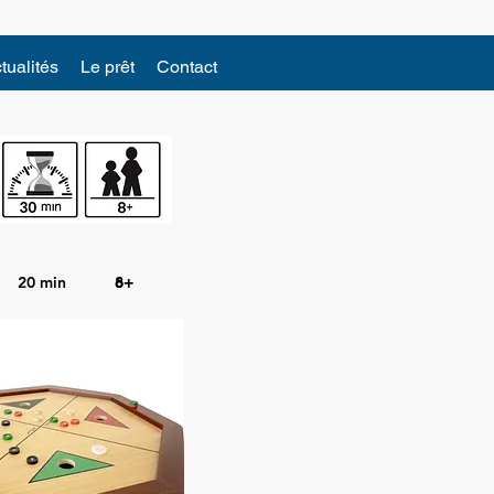
tualités
Le prêt
Contact
20 min
6+
8+