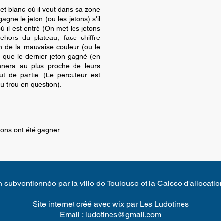
let blanc où il veut dans sa zone
agne le jeton (ou les jetons) s'il
 il est entré (On met les jetons
ehors du plateau, face chiffre
on de la mauvaise couleur (ou le
si que le dernier jeton gagné (en
onnera au plus proche de leurs
t de partie. (Le percuteur est
u trou en question).
pions ont été gagner.
 subventionnée par la ville de Toulouse et la Caisse d'allocatio
Site internet créé avec wix par Les Ludotines
Email :
ludotines@gmail.com