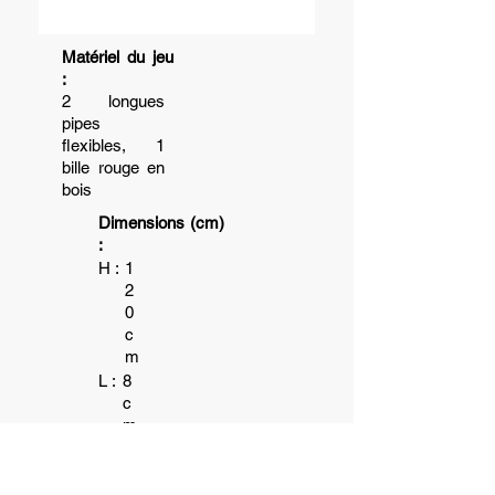
Matériel du jeu
:
2 longues
pipes
flexibles, 1
bille rouge en
bois
Dimensions (cm)
:
H :
1
2
0
c
m
L :
8
c
m
5
P :
c
m