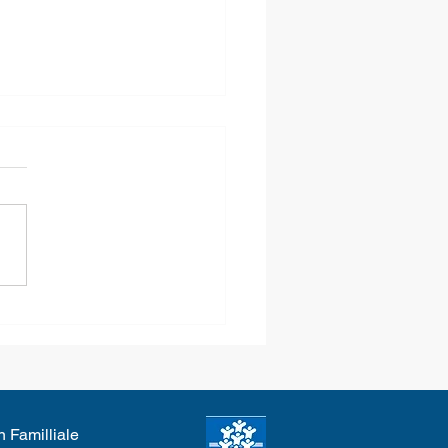
fermetures du mois de
n Familliale