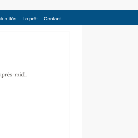
tualités
Le prêt
Contact
après-midi.