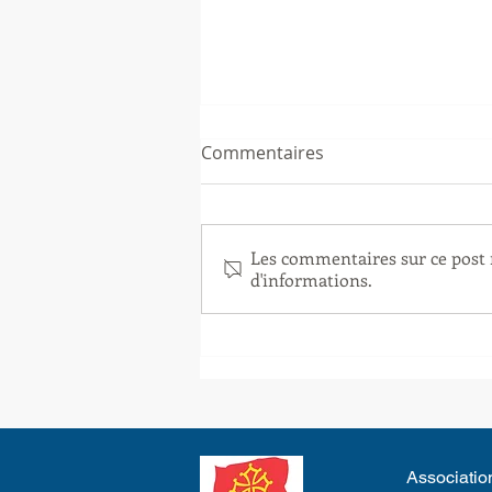
Commentaires
Les commentaires sur ce post n
d'informations.
C'est l'été avant l'heure aux
Ludotines! Les Jeux d'eau
sont de retour à partir de ce
mardi 16 juin jusqu'à la fin
de l'épisode de chaleur!
Association