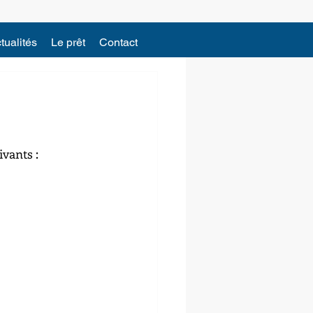
tualités
Le prêt
Contact
vants : 