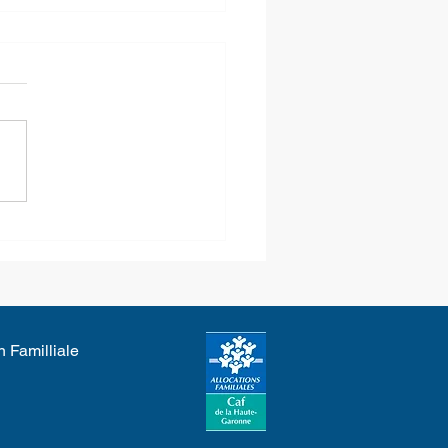
cule - Modification de
créneaux d'ouverture
n Familliale