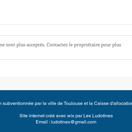
e sont plus acceptés. Contactez le propriétaire pour plus
Venez nous retrouver à
Cani
Ludoplages !
nos 
 subventionnée par la ville de Toulouse et la Caisse d'allocatio
Site internet créé avec wix par Les Ludotines
Email :
ludotines@gmail.com