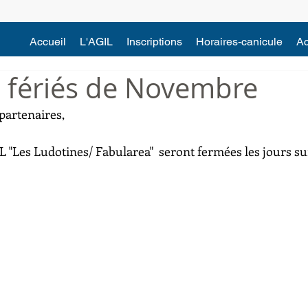
Accueil
L'AGIL
Inscriptions
Horaires-canicule
Ac
s fériés de Novembre
partenaires, 
 "Les Ludotines/ Fabularea"  seront fermées les jours sui